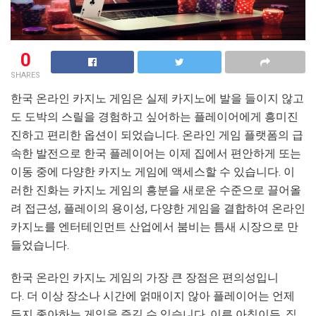
0
SHARES
한국 온라인 카지노 게임은 실제 카지노에 발을 들이지 않고
도 도박의 스릴을 경험하고 싶어하는 플레이어에게 흥미진
진하고 편리한 옵션이 되었습니다. 온라인 게임 플랫폼의 급
속한 발전으로 한국 플레이어는 이제 집에서 편안하게 또는
이동 중에 다양한 카지노 게임에 액세스할 수 있습니다. 이
러한 진화는 카지노 게임의 흥분을 새로운 수준으로 끌어올
려 접근성, 플레이의 용이성, 다양한 게임을 결합하여 온라인
카지노를 엔터테인먼트 산업에서 붐비는 틈새 시장으로 만
들었습니다.
한국 온라인 카지노 게임의 가장 큰 장점은 편의성입니
다. 더 이상 장소나 시간에 얽매이지 않아 플레이어는 언제
든지 좋아하는 게임을 즐길 수 있습니다. 이른 아침이든, 직