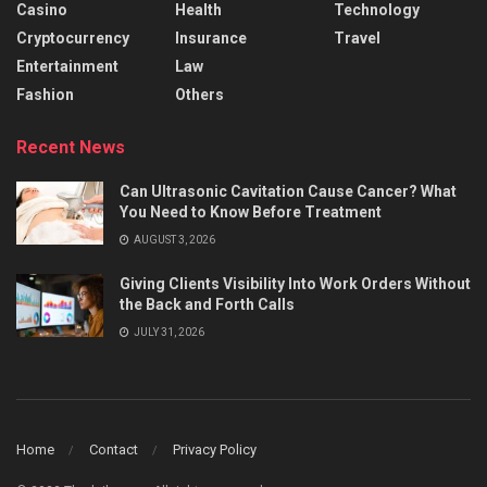
Casino
Health
Technology
Cryptocurrency
Insurance
Travel
Entertainment
Law
Fashion
Others
Recent News
Can Ultrasonic Cavitation Cause Cancer? What
You Need to Know Before Treatment
AUGUST 3, 2026
Giving Clients Visibility Into Work Orders Without
the Back and Forth Calls
JULY 31, 2026
Home
Contact
Privacy Policy