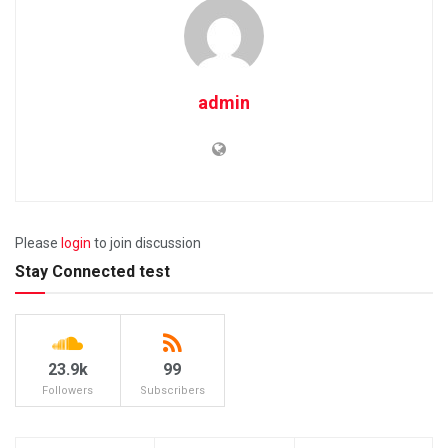
admin
Please
login
to join discussion
Stay Connected test
23.9k
99
Followers
Subscribers