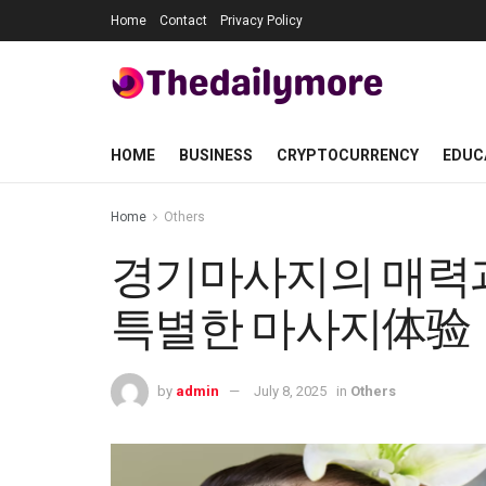
Home
Contact
Privacy Policy
HOME
BUSINESS
CRYPTOCURRENCY
EDUC
Home
Others
경기마사지의 매력과
특별한 마사지体验
by
admin
July 8, 2025
in
Others