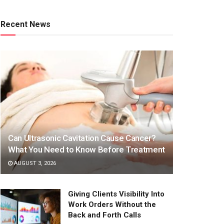
Recent News
Can Ultrasonic Cavitation Cause Cancer?
What You Need to Know Before Treatment
AUGUST 3, 2026
Giving Clients Visibility Into
Work Orders Without the
Back and Forth Calls