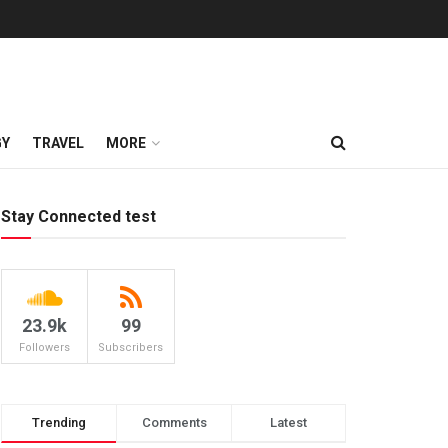
GY
TRAVEL
MORE
Stay Connected test
23.9k
99
Followers
Subscribers
Trending
Comments
Latest