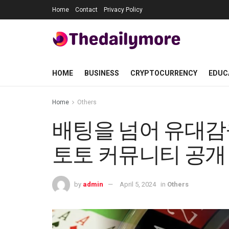
Home
Contact
Privacy Policy
HOME
BUSINESS
CRYPTOCURRENCY
EDUC
Home
Others
배팅을 넘어 유대감
토토 커뮤니티 공개
by
admin
April 5, 2024
in
Others