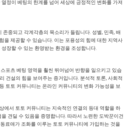
한 열정이 베팅의 한계를 넘어 세상에 긍정적인 변화를 가져
존중되고 각계각층의 목소리가 들립니다. 성별, 민족, 배
험을 제공할 수 있습니다. 이는 포용성의 힘에 대한 지역사
 성장할 수 있는 환영받는 환경을 조성합니다.
 스포츠 베팅 영역을 훨씬 뛰어넘어 반향을 일으키고 있습
 다리 건설의 힘을 보여주는 증거입니다. 분석적 토론, 사회적
등 토토 커뮤니티는 온라인 커뮤니티의 변화 가능성을 보
상에서 토토 커뮤니티는 지속적인 연결의 등대 역할을 하
험을 견딜 수 있음을 증명합니다. 따라서 노련한 도박꾼이건
 동료애가 조화를 이루는 토토 커뮤니티에 가입하는 것을