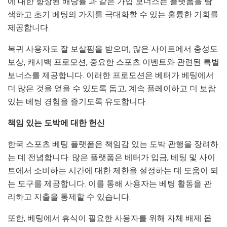
에 대한 향상된 배당률 과 같은 가입 보너스는 플랫폼을 탐
색하고 초기 베팅의 가치를 극대화할 수 있는 훌륭한 기회를
제공합니다.
복귀 사용자도 잘 보살핌을 받으며, 많은 사이트에서 충성도
보상, 캐시백 프로모션, 중요한 스포츠 이벤트와 관련된 특별
보너스를 제공합니다. 이러한 프로모션은 베터가 베팅에서
더 많은 것을 얻을 수 있도록 돕고, 계속 플레이하고 더 보람
있는 베팅 경험을 즐기도록 유도합니다.
책임 있는 도박에 대한 헌신
한국 스포츠 베팅 플랫폼은 책임감 있는 도박 관행을 장려하
는 데 전념합니다. 많은 플랫폼은 베터가 입금, 베팅 및 사이
트에서 소비하는 시간에 대한 제한을 설정하는 데 도움이 되
는 도구를 제공합니다. 이를 통해 사용자는 베팅 활동을 관
리하고 지출을 통제할 수 있습니다.
또한, 베팅에서 휴식이 필요한 사용자를 위해 자체 배제 옵