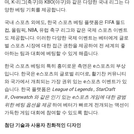
며, K-리그(축구)와 KBO(야구)와 같은 다양한 국내 리그는 다
양한 베팅 기회를 제공합니다.
국내 스포츠 외에도, 한국 스포츠 베팅 플랫폼은 FIFA 월드
컵, 올림픽, NBA, 유럽 축구 리그와 같은 국제 스포츠 이벤트
도 제공합니다. 이러한 다양한 국제 이벤트는 베터에게 글로
벌 스포츠 시장에 대한 접근 권한을 제공하여 전 세계의 좋
아하는 팀과 대회에 베팅할 수 있게 해줍니다.
한국 스포츠 베팅의 특히 흥미로운 측면은 e스포츠의 부상
입니다. 한국은 e스포츠의 글로벌 리더로, 활기찬 커뮤니티
와 국가에서 개최되는 가장 권위 있는 e스포츠 이벤트가 있
습니다. 한국 플랫폼은
League of Legends
,
StarCraft
II
,
Overwatch 와 같은 인기 있는 e스포츠 게임에 대한 광범
위한 베팅 옵션을 제공
하여 베터가 빠르게 전개되는 액션이
가득한 게임 대회에 참여할 수 있도록 합니다.
첨단 기술과 사용자 친화적인 디자인