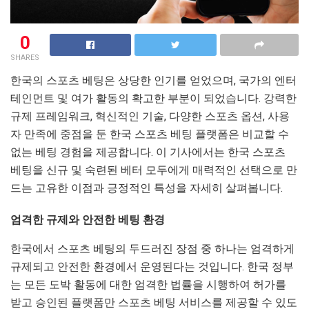
0
SHARES
한국의 스포츠 베팅은 상당한 인기를 얻었으며, 국가의 엔터
테인먼트 및 여가 활동의 확고한 부분이 되었습니다. 강력한
규제 프레임워크, 혁신적인 기술, 다양한 스포츠 옵션, 사용
자 만족에 중점을 둔 한국 스포츠 베팅 플랫폼은 비교할 수
없는 베팅 경험을 제공합니다. 이 기사에서는 한국 스포츠
베팅을 신규 및 숙련된 베터 모두에게 매력적인 선택으로 만
드는 고유한 이점과 긍정적인 특성을 자세히 살펴봅니다.
엄격한 규제와 안전한 베팅 환경
한국에서 스포츠 베팅의 두드러진 장점 중 하나는 엄격하게
규제되고 안전한 환경에서 운영된다는 것입니다. 한국 정부
는 모든 도박 활동에 대한 엄격한 법률을 시행하여 허가를
받고 승인된 플랫폼만 스포츠 베팅 서비스를 제공할 수 있도