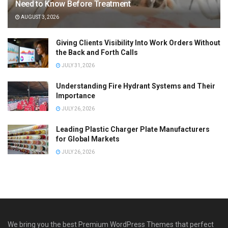
Need to Know Before Treatment
AUGUST 3, 2026
Giving Clients Visibility Into Work Orders Without
the Back and Forth Calls
JULY 31, 2026
Understanding Fire Hydrant Systems and Their
Importance
JULY 26, 2026
Leading Plastic Charger Plate Manufacturers
for Global Markets
JULY 26, 2026
We bring you the best Premium WordPress Themes that perfect