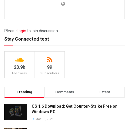
Please
login
to join discussion
Stay Connected test
23.9k
99
Followers
Subscribers
Trending
Comments
Latest
CS 1.6 Download: Get Counter-Strike Free on
Windows PC
MAY 15, 2025