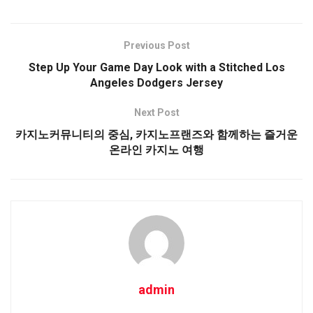
Previous Post
Step Up Your Game Day Look with a Stitched Los
Angeles Dodgers Jersey
Next Post
카지노커뮤니티의 중심, 카지노프랜즈와 함께하는 즐거운
온라인 카지노 여행
admin