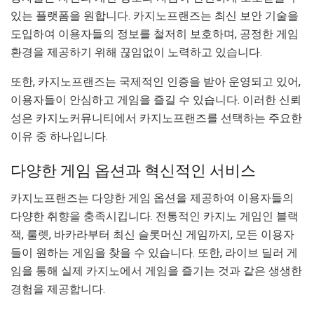
있는 플랫폼을 원합니다. 카지노프랜즈는 최신 보안 기술을
도입하여 이용자들의 정보를 철저히 보호하며, 공정한 게임
환경을 제공하기 위해 끊임없이 노력하고 있습니다.
또한, 카지노프랜즈는 국제적인 인증을 받아 운영되고 있어,
이용자들이 안심하고 게임을 즐길 수 있습니다. 이러한 신뢰
성은 카지노커뮤니티에서 카지노프랜즈를 선택하는 주요한
이유 중 하나입니다.
다양한 게임 옵션과 혁신적인 서비스
카지노프랜즈는 다양한 게임 옵션을 제공하여 이용자들의
다양한 취향을 충족시킵니다. 전통적인 카지노 게임인 블랙
잭, 룰렛, 바카라부터 최신 슬롯머신 게임까지, 모든 이용자
들이 원하는 게임을 찾을 수 있습니다. 또한, 라이브 딜러 게
임을 통해 실제 카지노에서 게임을 즐기는 것과 같은 생생한
경험을 제공합니다.