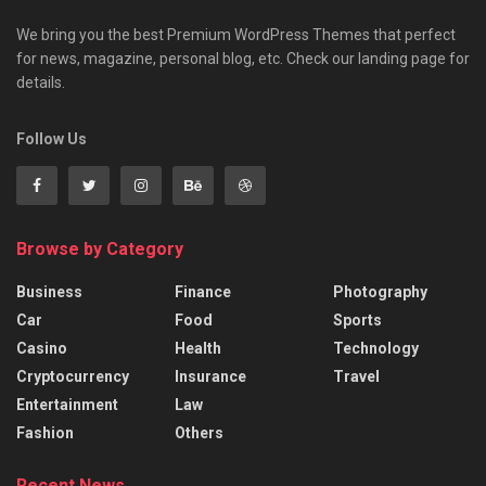
We bring you the best Premium WordPress Themes that perfect
for news, magazine, personal blog, etc. Check our landing page for
details.
Follow Us
Browse by Category
Business
Finance
Photography
Car
Food
Sports
Casino
Health
Technology
Cryptocurrency
Insurance
Travel
Entertainment
Law
Fashion
Others
Recent News