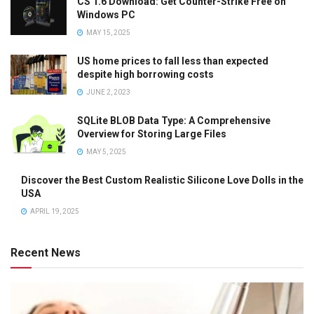
CS 1.6 Download: Get Counter-Strike Free on
Windows PC
MAY 15, 2025
US home prices to fall less than expected
despite high borrowing costs
JUNE 2, 2023
SQLite BLOB Data Type: A Comprehensive
Overview for Storing Large Files
MAY 5, 2025
Discover the Best Custom Realistic Silicone Love Dolls in the
USA
APRIL 19, 2025
Recent News