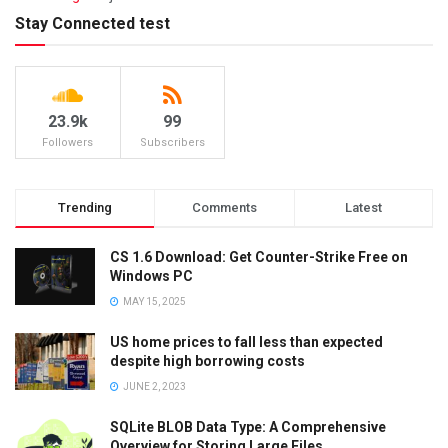
Stay Connected test
23.9k
99
Followers
Subscribers
Trending
Comments
Latest
CS 1.6 Download: Get Counter-Strike Free on
Windows PC
MAY 15, 2025
US home prices to fall less than expected
despite high borrowing costs
JUNE 2, 2023
SQLite BLOB Data Type: A Comprehensive
Overview for Storing Large Files