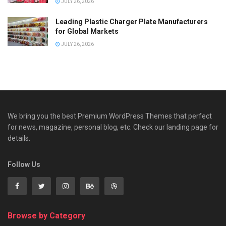
JULY 26, 2026
Leading Plastic Charger Plate Manufacturers
for Global Markets
JULY 26, 2026
We bring you the best Premium WordPress Themes that perfect
for news, magazine, personal blog, etc. Check our landing page for
details.
Follow Us
Browse by Category