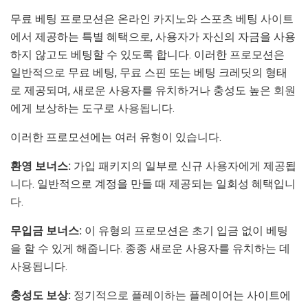
무료 베팅 프로모션은 온라인 카지노와 스포츠 베팅 사이트
에서 제공하는 특별 혜택으로, 사용자가 자신의 자금을 사용
하지 않고도 베팅할 수 있도록 합니다. 이러한 프로모션은
일반적으로 무료 베팅, 무료 스핀 또는 베팅 크레딧의 형태
로 제공되며, 새로운 사용자를 유치하거나 충성도 높은 회원
에게 보상하는 도구로 사용됩니다.
이러한 프로모션에는 여러 유형이 있습니다.
환영 보너스:
가입 패키지의 일부로 신규 사용자에게 제공됩
니다. 일반적으로 계정을 만들 때 제공되는 일회성 혜택입니
다.
무입금 보너스:
이 유형의 프로모션은 초기 입금 없이 베팅
을 할 수 있게 해줍니다. 종종 새로운 사용자를 유치하는 데
사용됩니다.
충성도 보상:
정기적으로 플레이하는 플레이어는 사이트에