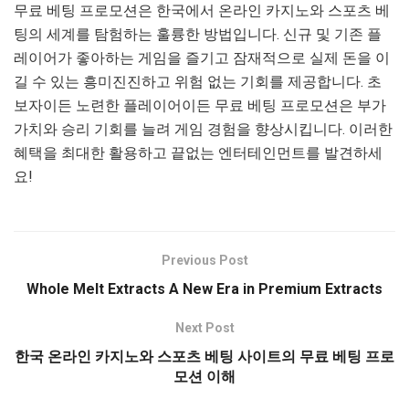
무료 베팅 프로모션은 한국에서 온라인 카지노와 스포츠 베
팅의 세계를 탐험하는 훌륭한 방법입니다. 신규 및 기존 플
레이어가 좋아하는 게임을 즐기고 잠재적으로 실제 돈을 이
길 수 있는 흥미진진하고 위험 없는 기회를 제공합니다. 초
보자이든 노련한 플레이어이든 무료 베팅 프로모션은 부가
가치와 승리 기회를 늘려 게임 경험을 향상시킵니다. 이러한
혜택을 최대한 활용하고 끝없는 엔터테인먼트를 발견하세
요!
Previous Post
Whole Melt Extracts A New Era in Premium Extracts
Next Post
한국 온라인 카지노와 스포츠 베팅 사이트의 무료 베팅 프로
모션 이해