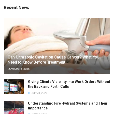
Recent News
Can Ultrasonic Cavitation Cause Cancer? What You
Need to Know Before Treatment
AUGUST 3, 2026
Giving Clients Visibility Into Work Orders Without
the Back and Forth Calls
JULY 31, 2026
Understanding Fire Hydrant Systems and Their
Importance