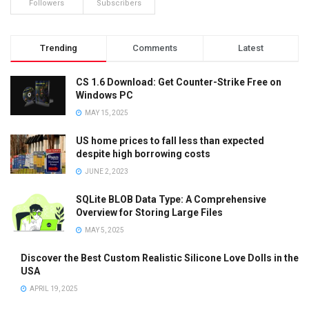
Followers
Subscribers
Trending
Comments
Latest
CS 1.6 Download: Get Counter-Strike Free on
Windows PC
MAY 15, 2025
US home prices to fall less than expected
despite high borrowing costs
JUNE 2, 2023
SQLite BLOB Data Type: A Comprehensive
Overview for Storing Large Files
MAY 5, 2025
Discover the Best Custom Realistic Silicone Love Dolls in the
USA
APRIL 19, 2025