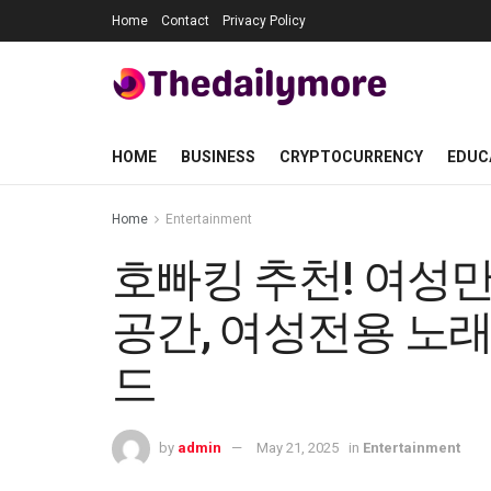
Home
Contact
Privacy Policy
HOME
BUSINESS
CRYPTOCURRENCY
EDUC
Home
Entertainment
호빠킹 추천! 여성
공간, 여성전용 노
드
by
admin
May 21, 2025
in
Entertainment