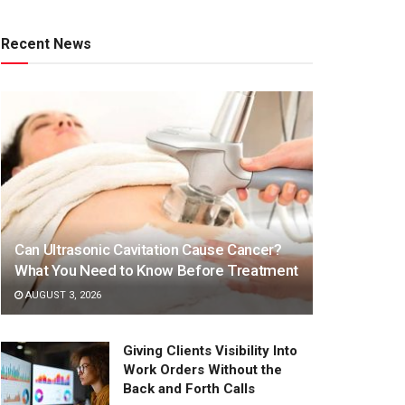
Recent News
Can Ultrasonic Cavitation Cause Cancer?
What You Need to Know Before Treatment
AUGUST 3, 2026
Giving Clients Visibility Into
Work Orders Without the
Back and Forth Calls