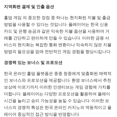
지역화된 결제 및 인출 옵션
홀덤 게임 의 중요한 장점 중 하나는 현지화된 지불 및 출금
방법을 사용할 수 있다는 것입니다. 플레이어는 한국 신용
카드 및 은행 송금과 같은 익숙한 지불 옵션을 사용하여 거
래를 간단하고 편리하게 만들 수 있습니다. 이러한 금융 서
비스의 현지화는 복잡한 통화 변환이나 익숙하지 않은 지불
방법의 필요성을 없애 전반적인 게임 경험을 향상시킵니다.
경쟁력 있는 보너스 및 프로모션
한국 온라인 홀덤 플랫폼은 종종 청중에게 맞춤화된 매력적
인 보너스와 프로모션을 제공합니다. 환영 보너스에서 추천
보상에 이르기까지 이러한 인센티브는 게임 경험에 가치를
더합니다. 플레이어는 다양한 프로모션을 활용하여 플레이
시간을 늘리고 승리 가능성을 높일 수 있습니다. 이러한 보
너스의 경쟁적 특성은 한국 온라인 카지노의 역동적이고 플
레이어 중심적인 접근 방식을 반영합니다.