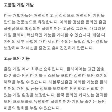
고품질 게임 개발
한국 개발자들은 매력적이고 시각적으로 매력적인 게임을
만드는 전문성으로 유명합니다. 이러한 명성은 온라인 홀덤
플랫폼으로 확장되어 플레이어는 고품질 그래픽, 매끄러운
게임 플레이, 혁신적인 기능을 기대할 수 있습니다. 게임 디
자인의 세부 사항에 대한 세심한 주의는 몰입감 있는 경험을
보장하여 각 세션을 즐겁고 흥미진진하게 만듭니다.
고급 보안 기능
홀덤 게임 에서 최우선 순위입니다 . 플레이어는 고급 암호
화 기술과 안전한 지불 시스템을 포함한 강력한 보안 조치의
혜택을 누릴 수 있습니다. 레볼루션홀덤 이러한 기능은 플레
이어의 개인 및 금융 정보를 보호하여 안전하고 신뢰할 수
있는 게임 환경을 보장합니다. 한국 온라인 카지노는 엄격한
보안 프로토콜로 유명하여 플레이어가 게임을 즐기는 동안
마음의 평화를 누릴 수 있습니다.