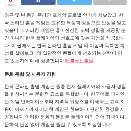
SHARES
최근 몇 년 동안 온라인 포커의 글로벌 인기가 치솟았고, 한
국 온라인 홀덤 게임은 고유한 특성과 장점으로 인정을 받고
있습니다. 이러한 게임은 흥미진진한 도박 경험을 제공할 뿐
만 아니라 한국 플레이어의 선호도에 맞는 기능을 제공합니
다. 이 글에서는 한국 온라인 홀덤 게임 의 이점과 독특한 특
성을 살펴보고 , 왜 열광적인 팬들에게 선호되는 선택이 되
고 있는지에 대해 설명합니다
레볼루션홀덤
.
문화 통합 및 사용자 경험
한국 온라인 홀덤 게임은 종종 현지 플레이어의 사용자 경험
을 향상시키는 문화적 요소를 통합합니다. 한국어로 디자인
된 게임 인터페이스부터 지역적 뉘앙스를 이해하는 고객 지
원에 이르기까지 이러한 게임은 친숙하고 편안한 환경을 제
공합니다. 이러한 문화적 통합은 플레이어가 언어 장벽이나
문화적 단절 없이 게임을 즐길 수 있도록 보장합니다.