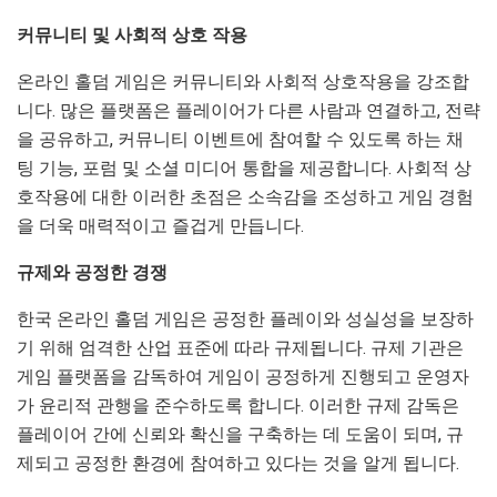
커뮤니티 및 사회적 상호 작용
온라인 홀덤 게임은 커뮤니티와 사회적 상호작용을 강조합
니다. 많은 플랫폼은 플레이어가 다른 사람과 연결하고, 전략
을 공유하고, 커뮤니티 이벤트에 참여할 수 있도록 하는 채
팅 기능, 포럼 및 소셜 미디어 통합을 제공합니다. 사회적 상
호작용에 대한 이러한 초점은 소속감을 조성하고 게임 경험
을 더욱 매력적이고 즐겁게 만듭니다.
규제와 공정한 경쟁
한국 온라인 홀덤 게임은 공정한 플레이와 성실성을 보장하
기 위해 엄격한 산업 표준에 따라 규제됩니다. 규제 기관은
게임 플랫폼을 감독하여 게임이 공정하게 진행되고 운영자
가 윤리적 관행을 준수하도록 합니다. 이러한 규제 감독은
플레이어 간에 신뢰와 확신을 구축하는 데 도움이 되며, 규
제되고 공정한 환경에 참여하고 있다는 것을 알게 됩니다.